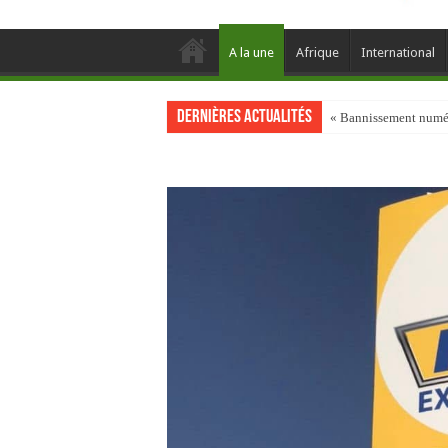
A la une
Afrique
International
Dernières actualités
« Bannissement numéri