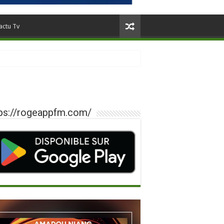
actu Tv
ps://rogeappfm.com/