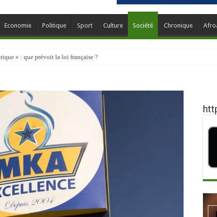
Economie
Politique
Sport
Culture
Société
Chronique
Afro
que » : que prévoit la loi française ?
htt