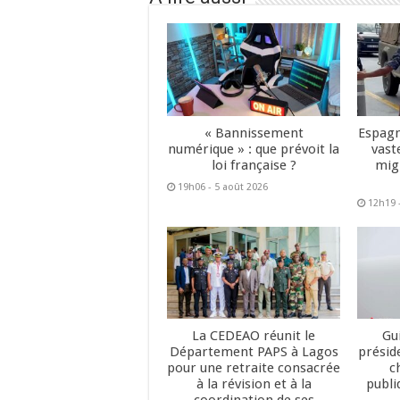
« Bannissement
Espagn
numérique » : que prévoit la
vast
loi française ?
mig
19h06 - 5 août 2026
12h19 
La CEDEAO réunit le
Gu
Département PAPS à Lagos
présid
pour une retraite consacrée
c
à la révision et à la
publi