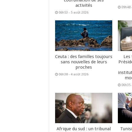
coordination de ses
activités
09h48 
06h53 - 5 août 2026
Ceuta : des familles toujours
Les 
sans nouvelles de leurs
Présid
proches
institu
06h38 - 4 août 2026
mod
06h35 -
Afrique du sud : un tribunal
Tunisi