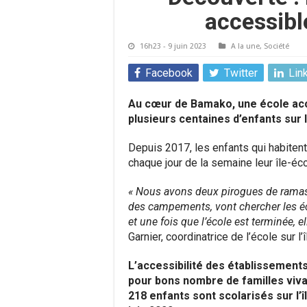
accessibl
16h23 - 9 juin 2023
A la une
,
Société
Facebook
Twitter
Lin
Au cœur de Bamako, une école acc
plusieurs centaines d’enfants sur l
Depuis 2017, les enfants qui habitent 
chaque jour de la semaine leur île-éco
« Nous avons deux pirogues de ramass
des campements, vont chercher les éco
et une fois que l’école est terminée, e
Garnier, coordinatrice de l’école sur l
L’accessibilité des établissement
pour bons nombre de familles viva
218 enfants sont scolarisés sur l’î