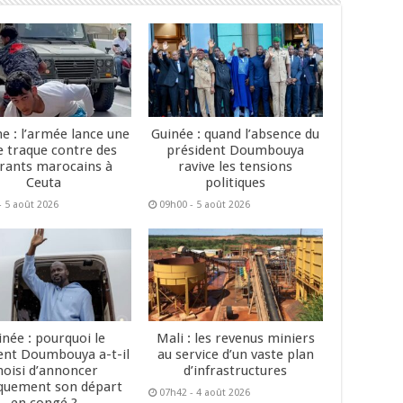
e : l’armée lance une
Guinée : quand l’absence du
e traque contre des
président Doumbouya
rants marocains à
ravive les tensions
Ceuta
politiques
- 5 août 2026
09h00 - 5 août 2026
inée : pourquoi le
Mali : les revenus miniers
ent Doumbouya a-t-il
au service d’un vaste plan
hoisi d’annoncer
d’infrastructures
quement son départ
07h42 - 4 août 2026