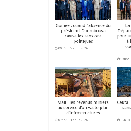
Guinée : quand l’absence du
La
président Doumbouya
Dépar
ravive les tensions
pour u
politiques
à 
co
09h00 - 5 août 2026
06h53 
Mali : les revenus miniers
Ceuta :
au service d’un vaste plan
sans
d’infrastructures
07h42 - 4 août 2026
06h38 