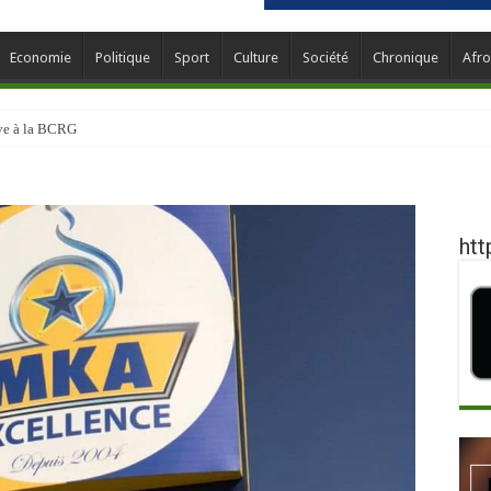
Economie
Politique
Sport
Culture
Société
Chronique
Afro
ève à la BCRG
htt