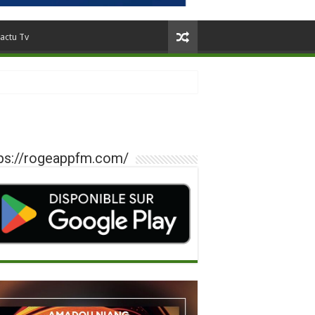
actu Tv
ps://rogeappfm.com/