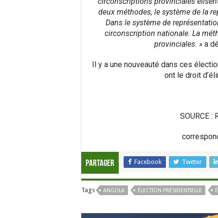
circonscriptions provinciales élise
deux méthodes, le système de la re
Dans le système de représentation
circonscription nationale. La mét
provinciales. »
a dé
Il y a une nouveauté dans ces élection
ont le droit d’é
SOURCE : R
correspon
Facebook
Twitter
Partager
Tags
ANGOLA
ÉLECTION PRÉSIDENTIELLE
É