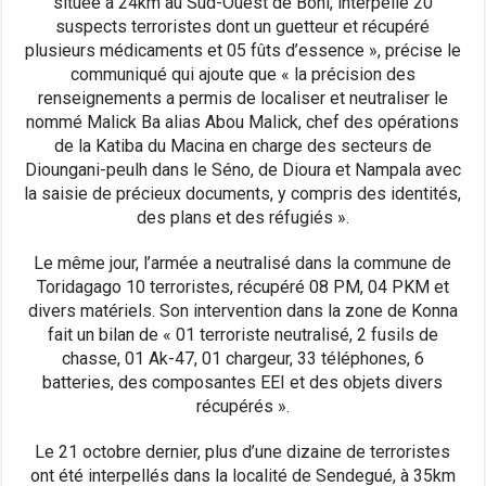
située à 24km au Sud-Ouest de Boni, interpellé 20
suspects terroristes dont un guetteur et récupéré
plusieurs médicaments et 05 fûts d’essence », précise le
communiqué qui ajoute que « la précision des
renseignements a permis de localiser et neutraliser le
nommé Malick Ba alias Abou Malick, chef des opérations
de la Katiba du Macina en charge des secteurs de
Dioungani-peulh dans le Séno, de Dioura et Nampala avec
la saisie de précieux documents, y compris des identités,
des plans et des réfugiés ».
Le même jour, l’armée a neutralisé dans la commune de
Toridagago 10 terroristes, récupéré 08 PM, 04 PKM et
divers matériels. Son intervention dans la zone de Konna
fait un bilan de « 01 terroriste neutralisé, 2 fusils de
chasse, 01 Ak-47, 01 chargeur, 33 téléphones, 6
batteries, des composantes EEI et des objets divers
récupérés ».
Le 21 octobre dernier, plus d’une dizaine de terroristes
ont été interpellés dans la localité de Sendegué, à 35km