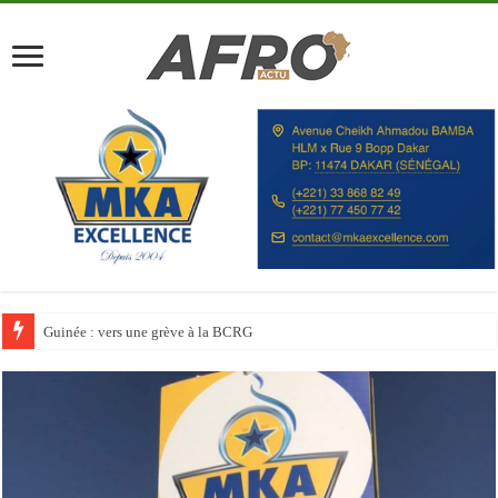
Discours à la Nation : Alassane Ouattara appelle les Ivoiriens à « l’unité, au t