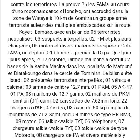
contre les terroristes. La preuve ? «les FAMa, au cours
d’une reconnaissance offensive, ont accroché dans la
zone de Wataye à 10 km de Gomitra un groupe armé
terroriste auteur des multiples embuscades sur la route
Kayes-Bamako, avec un bilan de 05 terroristes
neutralisés, 03 suspects interpellés, 02 PM et plusieurs
chargeurs, 05 motos et divers matériels récupérés. Côté
FAMa, on déplore 01 blessé », précise la Dirpa. Quelques
jours après, le 17 octobre, l’armée malienne a détruit 02
bases de la Katiba Macina dans les localités de Mafouné
et Diarakoungo dans le cercle de Tominian. Le bilan a été
lourd : 02 présumés terroristes interpellés ; 01 véhicule
calciné ; 03 armes de calibre 12,7 mm, 01 PKM, 05 AK-47,
01 PA, 03 maillons de 12.7 garnis, 02 maillons de PKM
dont un (01) garni, 02 caissettes de 7.62mm long, 22
chargeurs d’AK- 47 vides, 03 sacs de 50 kg remplis de
munitions de 7.62 Semi long, 04 mines de type PR BM3,
08 motos, 06 talkie-walkie TYT, 06 téléphones, 07
chargeurs talkie-walkie TYT, 03 talkie-walkie de type
Motorola, 08 chargeurs de PA et divers matériels y