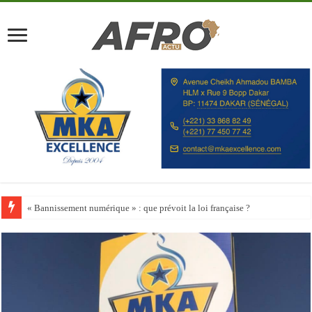
Happy City Index 2026 : aucune ville africaine parmi les 200 premières vill