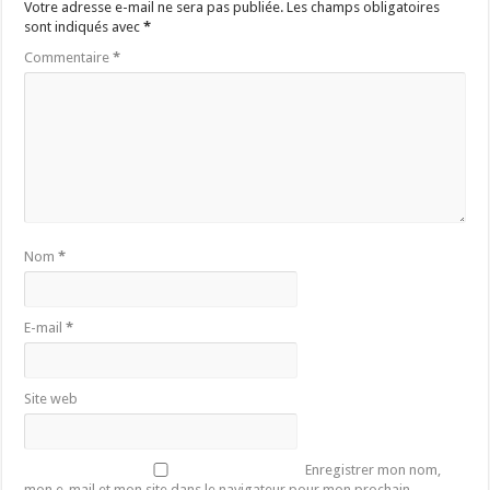
Votre adresse e-mail ne sera pas publiée.
Les champs obligatoires
sont indiqués avec
*
Commentaire
*
Nom
*
E-mail
*
Site web
Enregistrer mon nom,
mon e-mail et mon site dans le navigateur pour mon prochain