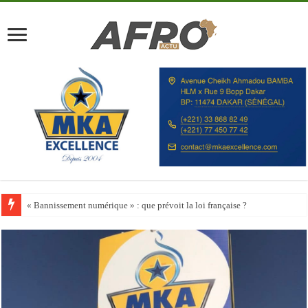
Happy City Index 2026 : aucune ville africaine parmi les 200 premières vill