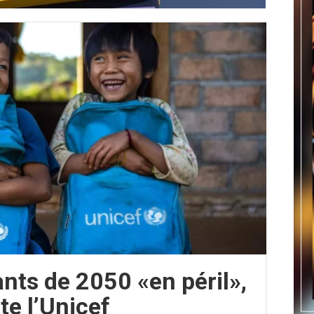
ants de 2050 «en péril»,
te l’Unicef