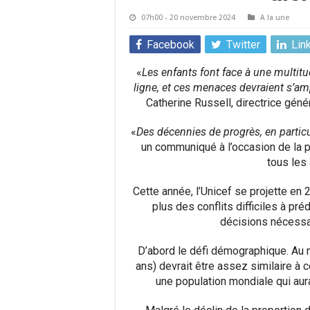
07h00 - 20 novembre 2024
A la une
Facebook
Twitter
Lin
«
Les enfants font face à une multit
ligne, et ces menaces devraient s’amp
Catherine Russell, directrice gén
«
Des décennies de progrès, en particuli
un communiqué à l’occasion de la p
tous les
Cette année, l’Unicef se projette en 2
plus des conflits difficiles à pr
décisions nécessa
D’abord le défi démographique. Au m
ans) devrait être assez similaire à ce
une population mondiale qui aur