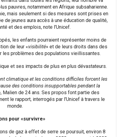
d’enfants dans toutes les régions, leur nombre va
plus pauvres, notamment en Afrique subsaharienne.
mie, mais seulement si des mesures sont prises en
e de jeunes aura accès à une éducation de qualité,
té et des emplois, note l’Unicef.
ppés, les enfants pourraient représenter moins de
tion de leur «
visibilité
» et de leurs droits dans des
r les problèmes des populations vieillissantes.
ique et ses impacts de plus en plus dévastateurs.
 climatique et les conditions difficiles forcent les
cause des conditions insupportables pendant la
 Malien de 24 ans. Ses propos font partie des
nt le rapport, interrogés par l’Unicef à travers le
monde.
ons pour «survivre»
ions de gaz à effet de serre se poursuit, environ 8