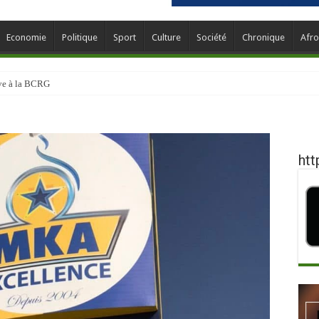
Economie
Politique
Sport
Culture
Société
Chronique
Afro
ève à la BCRG
htt