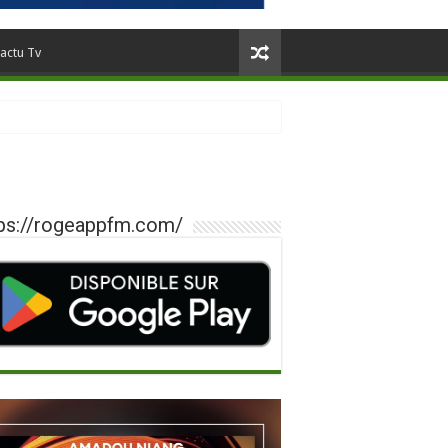
actu Tv
ps://rogeappfm.com/