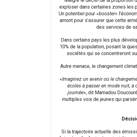
Malgré le déclin de la proportion 
exploser dans certaines zones les 
Un potentiel pour «
booster
» l’écono
amont pour s’assurer que cette armé
des services de san
Dans certains pays les plus dévelo
10% de la population, posant la ques
sociétés qui se concentreront su
Autre menace, le changement climat
«
Imaginez un avenir où le changement
écoles à passer en mode nuit, à 
journée
», dit Mamadou Doucouré,
multiples voix de jeunes qui parsème
Décisi
Si la trajectoire actuelle des émiss