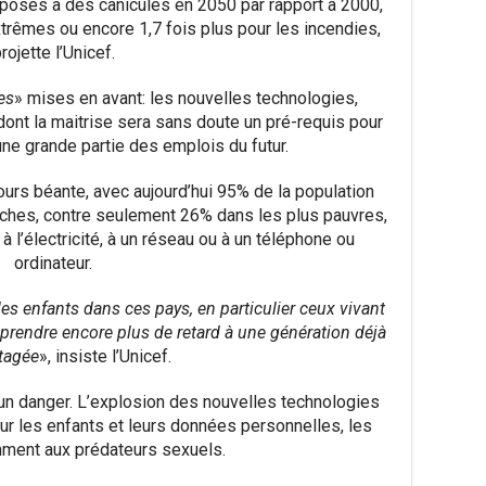
xposés à des canicules en 2050 par rapport à 2000,
xtrêmes ou encore 1,7 fois plus pour les incendies,
rojette l’Unicef.
es
» mises en avant: les nouvelles technologies,
, dont la maitrise sera sans doute un pré-requis pour
une grande partie des emplois du futur.
ours béante, avec aujourd’hui 95% de la population
iches, contre seulement 26% dans les plus pauvres,
 l’électricité, à un réseau ou à un téléphone ou
ordinateur.
es enfants dans ces pays, en particulier ceux vivant
a prendre encore plus de retard à une génération déjà
tagée
», insiste l’Unicef.
un danger. L’explosion des nouvelles technologies
r les enfants et leurs données personnelles, les
ment aux prédateurs sexuels.