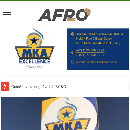
Discours à la Nation : Alassane Ouattara appelle les Ivoiriens à « l’unité, au t