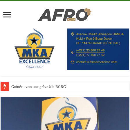
Discours à la Nation : Alassane Ouattara appelle les Ivoiriens à « l’unité, au t