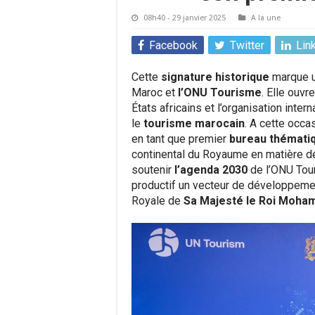
08h40 - 29 janvier 2025
A la une
Facebook
Twitter
Lin
Cette
signature historique
marque un
Maroc et
l’ONU Tourisme
. Elle ouvr
États africains et l’organisation inte
le
tourisme marocain
. A cette occa
en tant que premier
bureau thématiqu
continental du Royaume en matière d
soutenir
l’agenda 2030
de l’ONU Tour
productif un vecteur de développemen
Royale de
Sa Majesté le Roi Moha