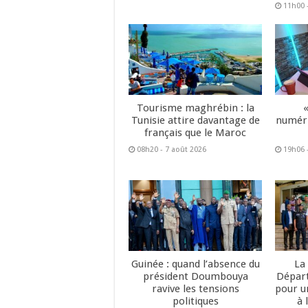
11h00 
Tourisme maghrébin : la
Tunisie attire davantage de
numéri
français que le Maroc
08h20 - 7 août 2026
19h06 
Guinée : quand l’absence du
La
président Doumbouya
Dépar
ravive les tensions
pour u
politiques
à 