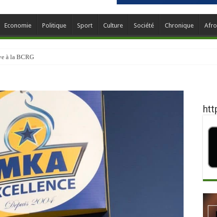
Economie
Politique
Sport
Culture
Société
Chronique
Afro
ève à la BCRG
htt