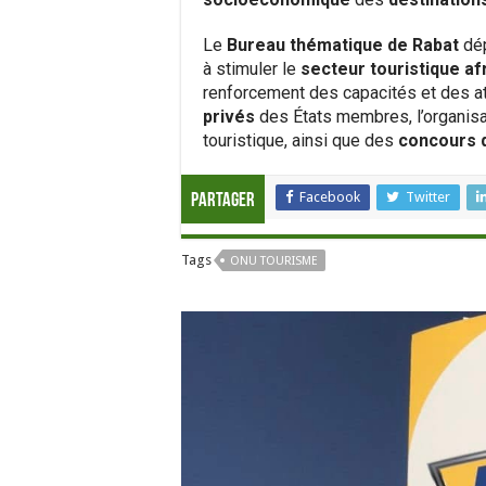
Le
Bureau thématique de Rabat
dép
à stimuler le
secteur touristique af
renforcement des capacités et des at
privés
des États membres, l’organisa
touristique, ainsi que des
concours d
Facebook
Twitter
Partager
Tags
ONU TOURISME