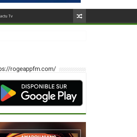
actu Tv
ps://rogeappfm.com/