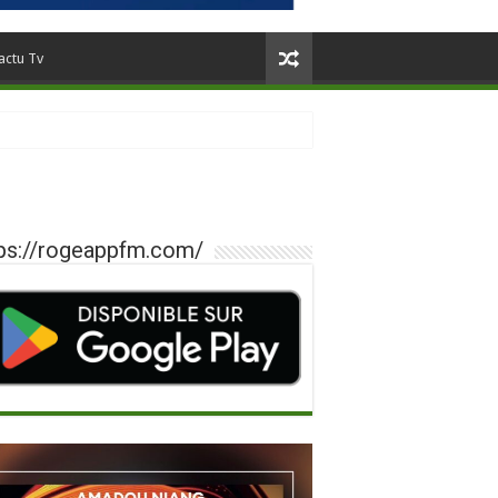
actu Tv
ps://rogeappfm.com/