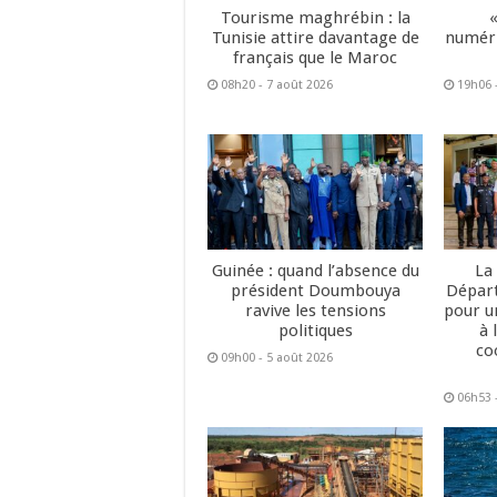
Tourisme maghrébin : la
Tunisie attire davantage de
numéri
français que le Maroc
08h20 - 7 août 2026
19h06 
Guinée : quand l’absence du
La
président Doumbouya
Dépar
ravive les tensions
pour u
politiques
à 
co
09h00 - 5 août 2026
06h53 