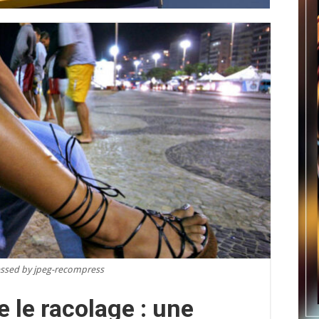
sed by jpeg-recompress
e le racolage : une