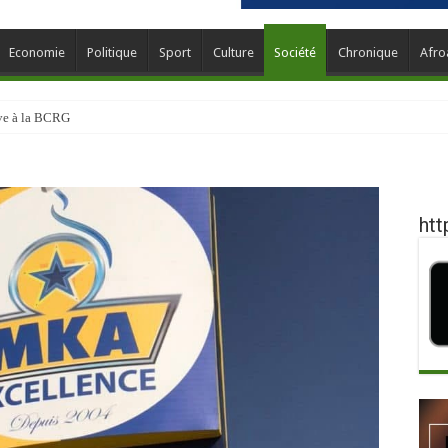
Economie
Politique
Sport
Culture
Société
Chronique
Afro
ève à la BCRG
htt