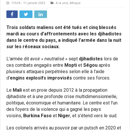
11h34 - 11 janvier 2023
A la une
,
Afrique
Trois soldats maliens ont été tués et cinq blessés
mardi au cours d’affrontements avec les djihadistes
dans le centre du pays, a indiqué l’armée dans la nuit
sur les réseaux sociaux.
L’armée dit avoir
« neutralisé »
sept
djihadistes
lors de
ces combats engagés entre
Mopti
et
Ségou
après
plusieurs attaques perpétrées selon elle à l’aide
d’
engins explosifs improvisés
contre ses forces.
Le
Mali
est en proie depuis 2012 à la propagation
djihadiste et à une profonde crise multidimensionnelle,
politique, économique et humanitaire. Le centre est l’un
des foyers de la violence qui a gagné les pays
voisins,
Burkina Faso
et
Niger
, et s’étend vers le sud.
Les colonels arrivés au pouvoir par un putsch en 2020 et