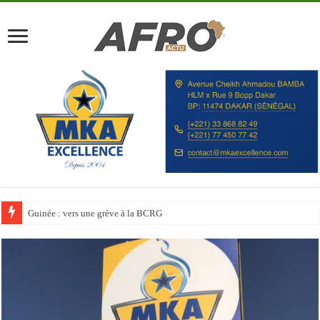
Discours à la Nation : Alassane Ouattara appelle les Ivoiriens à « l’unité, au t