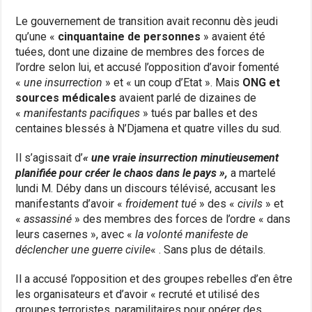
Le gouvernement de transition avait reconnu dès jeudi
qu’une «
cinquantaine de personnes
» avaient été
tuées, dont une dizaine de membres des forces de
l’ordre selon lui, et accusé l’opposition d’avoir fomenté
«
une insurrection
» et « un coup d’Etat ». Mais
ONG et
sources médicales
avaient parlé de dizaines de
«
manifestants pacifiques
» tués par balles et des
centaines blessés à N’Djamena et quatre villes du sud.
Il s’agissait d’
« une vraie insurrection minutieusement
planifiée pour créer le chaos dans le pays »,
a martelé
lundi M. Déby dans un discours télévisé, accusant les
manifestants d’avoir «
froidement tué
» des «
civils
» et
«
assassiné
» des membres des forces de l’ordre « dans
leurs casernes », avec «
la volonté manifeste de
déclencher une guerre civile
« . Sans plus de détails.
Il a accusé l’opposition et des groupes rebelles d’en être
les organisateurs et d’avoir « recruté et utilisé des
groupes terroristes, paramilitaires pour opérer des