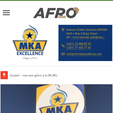
Discours à la Nation : Alassane Ouattara appelle les Ivoiriens à « l’unité, au t