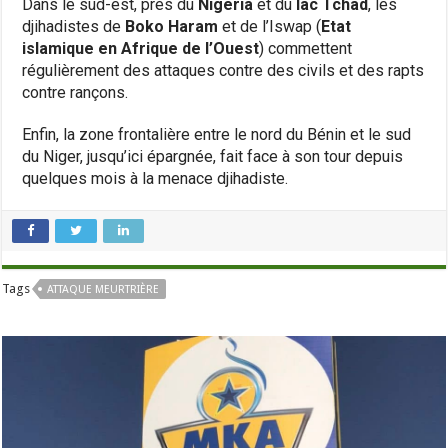
Dans le sud-est, près du
Nigeria
et du
lac Tchad
, les
djihadistes de
Boko Haram
et de l’Iswap (
Etat
islamique en Afrique de l’Ouest
) commettent
régulièrement des attaques contre des civils et des rapts
contre rançons.
Enfin, la zone frontalière entre le nord du Bénin et le sud
du Niger, jusqu’ici épargnée, fait face à son tour depuis
quelques mois à la menace djihadiste.
Tags
ATTAQUE MEURTRIÈRE