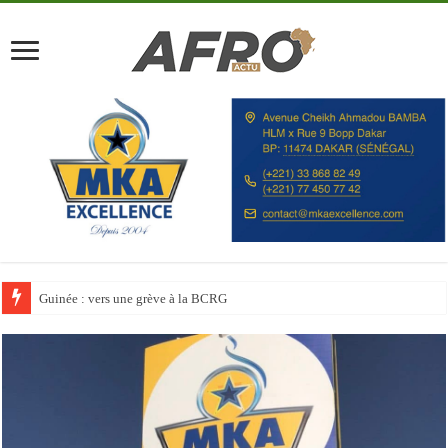
Discours à la Nation : Alassane Ouattara appelle les Ivoiriens à « l’unité, au t