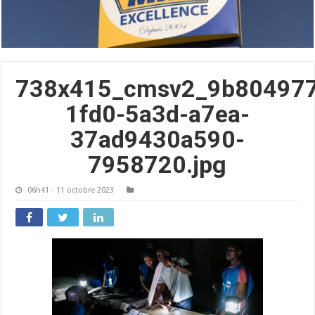
738x415_cmsv2_9b804977
1fd0-5a3d-a7ea-
37ad9430a590-
7958720.jpg
06h41 - 11 octobre 2023