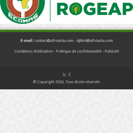
E-mail:
contact@afroactu.com - djibril@afroactu.com
Conditions d’utilisation
-
Politique de confidentialité
-
Publicité
© Copyright 2026, Tous droits réservés