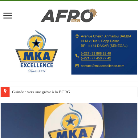
Discours à la Nation : Alassane Ouattara appelle les Ivoiriens à « l’unité, au t