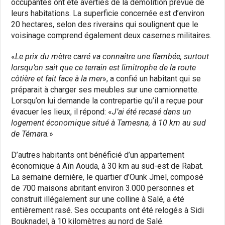
occupantes ont été averties de la démolition prévue de
leurs habitations. La superficie concernée est d’environ
20 hectares, selon des riverains qui soulignent que le
voisinage comprend également deux casernes militaires.
«
Le prix du mètre carré va connaître une flambée, surtout
lorsqu’on sait que ce terrain est limitrophe de la route
côtière et fait face à la mer
», a confié un habitant qui se
préparait à charger ses meubles sur une camionnette.
Lorsqu’on lui demande la contrepartie qu’il a reçue pour
évacuer les lieux, il répond: «
J’ai été recasé dans un
logement économique situé à Tamesna, à 10 km au sud
de Témara.
»
D’autres habitants ont bénéficié d’un appartement
économique à Aïn Aouda, à 30 km au sud-est de Rabat.
La semaine dernière, le quartier d’Ounk Jmel, composé
de 700 maisons abritant environ 3.000 personnes et
construit illégalement sur une colline à Salé, a été
entièrement rasé. Ses occupants ont été relogés à Sidi
Bouknadel, à 10 kilomètres au nord de Salé.