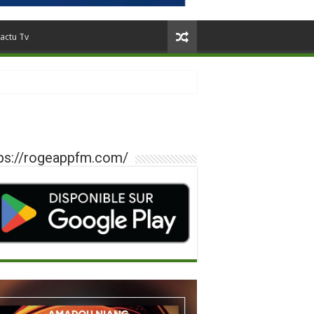
actu Tv
ps://rogeappfm.com/