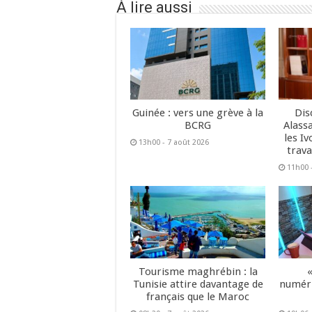
À lire aussi
Guinée : vers une grève à la
Dis
BCRG
Alass
les Iv
13h00 - 7 août 2026
trava
11h00 
Tourisme maghrébin : la
Tunisie attire davantage de
numéri
français que le Maroc