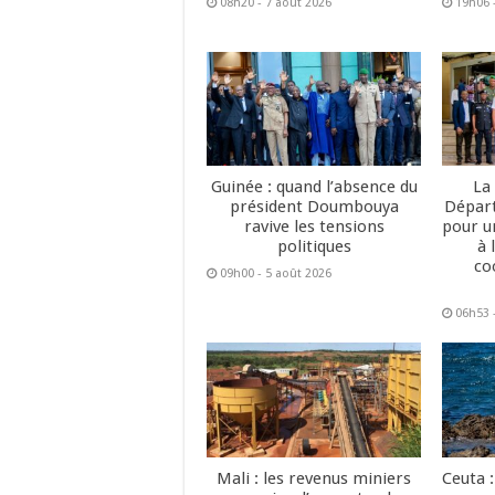
08h20 - 7 août 2026
19h06 
Guinée : quand l’absence du
La
président Doumbouya
Dépar
ravive les tensions
pour u
politiques
à 
co
09h00 - 5 août 2026
06h53 
Mali : les revenus miniers
Ceuta :