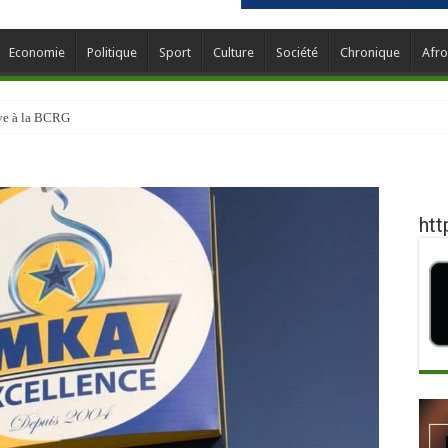
Economie
Politique
Sport
Culture
Société
Chronique
Afro
ève à la BCRG
htt