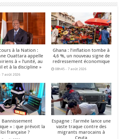
cours à la Nation :
Ghana : l’inflation tombe à
ane Ouattara appelle
4,6 %, un nouveau signe de
oiriens à « l’unité, au
redressement économique
il et à la discipline »
08h45 - 7 août 2026
- 7 août 2026
« Bannissement
Espagne : l’armée lance une
que » : que prévoit la
vaste traque contre des
loi française ?
migrants marocains à
Ceuta