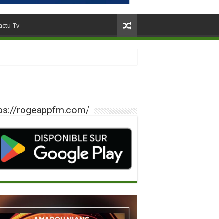
actu Tv
ps://rogeappfm.com/