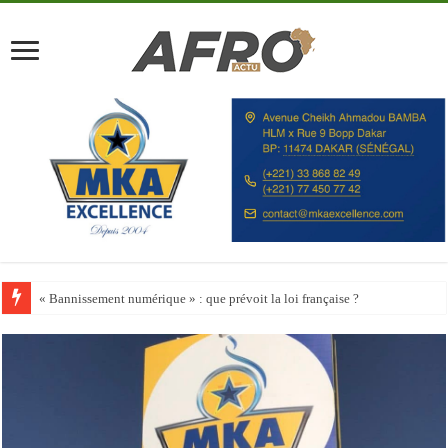
Happy City Index 2026 : aucune ville africaine parmi les 200 premières vill