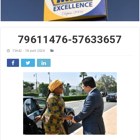
79611476-57633657
15h42 - 18 avril 2024