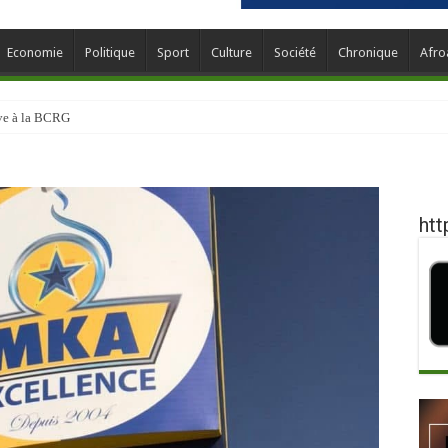
Economie
Politique
Sport
Culture
Société
Chronique
Afro
ève à la BCRG
htt