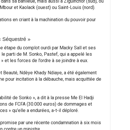
dans sa banlieue, mais aussi à Ziguinchor (sud), où
Mbour et Kaolack (ouest) ou Saint-Louis (nord).
tions en criant à la machination du pouvoir pour
« Séquestré »
me étape du complot ourdi par Macky Sall et ses
le parti de M. Sonko, Pastef, qui a appelé les
 et les forces de l’ordre à se joindre à eux.
t Beauté, Ndèye Khady Ndiaye, a été également
 pour incitation à la débauche, mais acquittée de
ilité de Sonko », a dit à la presse Me El Hadji
illions de FCFA (30.000 euros) de dommages et
ces » qu’elle a endurées, a-t-il déploré.
ompromise par une récente condamnation à six mois
n contre un ministre.