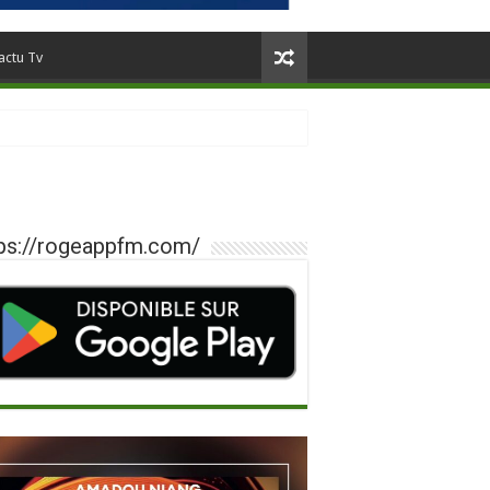
actu Tv
ps://rogeappfm.com/