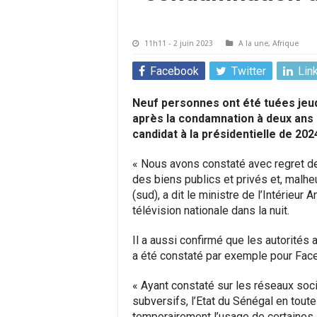
11h11 - 2 juin 2023
A la une
,
Afrique
Facebook
Twitter
Lin
Neuf personnes ont été tuées jeud
après la condamnation à deux ans
candidat à la présidentielle de 202
« Nous avons constaté avec regret de
des biens publics et privés et, malh
(sud), a dit le ministre de l’Intérieu
télévision nationale dans la nuit.
Il a aussi confirmé que les autorités 
a été constaté par exemple pour Fac
« Ayant constaté sur les réseaux soc
subversifs, l’Etat du Sénégal en tou
temporairement l’usage de certaines app