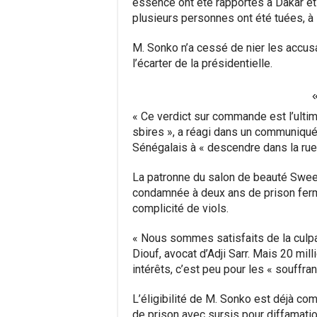
essence ont été rapportés à Dakar et 
plusieurs personnes ont été tuées, à 
M. Sonko n’a cessé de nier les accusa
l’écarter de la présidentielle.
« Ce verdict sur commande est l’ulti
sbires », a réagi dans un communiqué 
Sénégalais à « descendre dans la rue »
La patronne du salon de beauté Swee
condamnée à deux ans de prison ferme
complicité de viols.
« Nous sommes satisfaits de la culpab
Diouf, avocat d’Adji Sarr. Mais 20 m
intérêts, c’est peu pour les « souffran
L’éligibilité de M. Sonko est déjà c
de prison avec sursis pour diffamatio