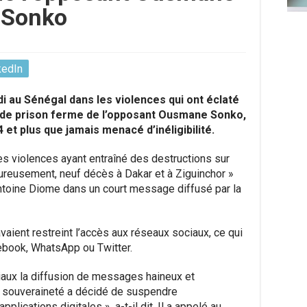
Sonko
kedIn
i au Sénégal dans les violences qui ont éclaté
 de prison ferme de l’opposant Ousmane Sonko,
4 et plus que jamais menacé d’inéligibilité.
s violences ayant entraîné des destructions sur
eureusement, neuf décès à Dakar et à Ziguinchor »
r Antoine Diome dans un court message diffusé par la
avaient restreint l’accès aux réseaux sociaux, ce qui
ebook, WhatsApp ou Twitter.
iaux la diffusion de messages haineux et
te souveraineté a décidé de suspendre
lications digitales », a-t-il dit. Il a appelé au