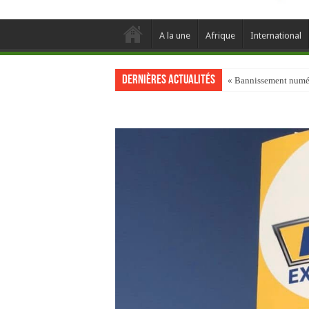
A la une
Afrique
International
Dernières actualités
« Bannissement numéri