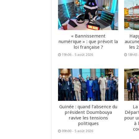
« Bannissement
Happ
numérique » : que prévoit la
aucune
loi française ?
les 
19h06 - 5 août 2026
18h43 
Guinée : quand l’absence du
La
président Doumbouya
Dépar
ravive les tensions
pour u
politiques
à 
co
09h00 - 5 août 2026