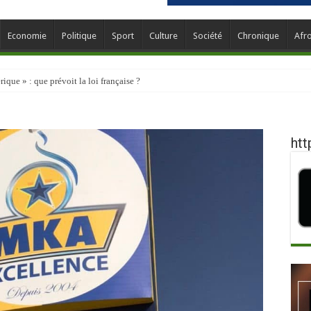
Economie
Politique
Sport
Culture
Société
Chronique
Afr
que » : que prévoit la loi française ?
htt