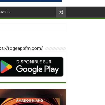
oactu Tv
ps://rogeappfm.com/