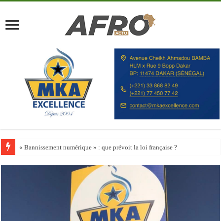
Happy City Index 2026 : aucune ville africaine parmi les 200 premières vill