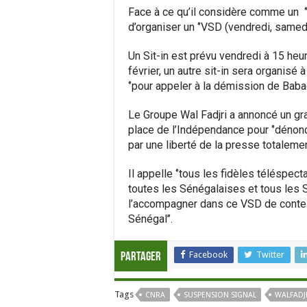
Face à ce qu’il considère comme un ‘’
d’organiser un ‘’VSD (vendredi, samedi
Un Sit-in est prévu vendredi à 15 he
février, un autre sit-in sera organisé
‘’pour appeler à la démission de Baba
Le Groupe Wal Fadjri a annoncé un gr
place de l’Indépendance pour ‘’dénon
par une liberté de la presse totalemen
Il appelle ‘’tous les fidèles téléspecta
toutes les Sénégalaises et tous les 
l’accompagner dans ce VSD de contesta
Sénégal’’.
Facebook
Twitter
Partager
Tags
CNRA
SUSPENSION SIGNAL
WALFADJ