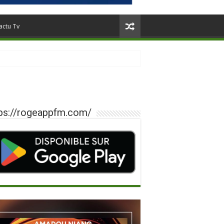
actu Tv
ps://rogeappfm.com/