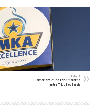
Suivant
Lancement d’une ligne maritime
entre Tripoli et Zarzis