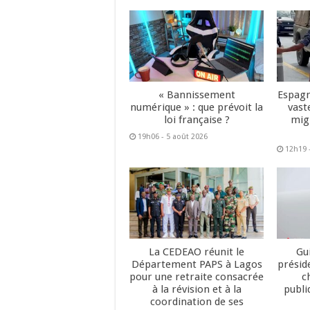
« Bannissement
Espagn
numérique » : que prévoit la
vast
loi française ?
mig
19h06 - 5 août 2026
12h19 
La CEDEAO réunit le
Gu
Département PAPS à Lagos
présid
pour une retraite consacrée
c
à la révision et à la
publi
coordination de ses