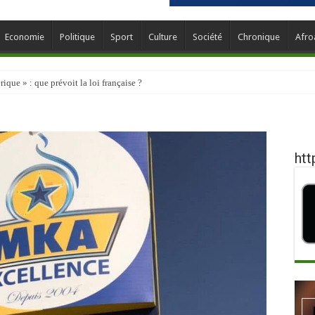
Economie
Politique
Sport
Culture
Société
Chronique
Afro
que » : que prévoit la loi française ?
htt