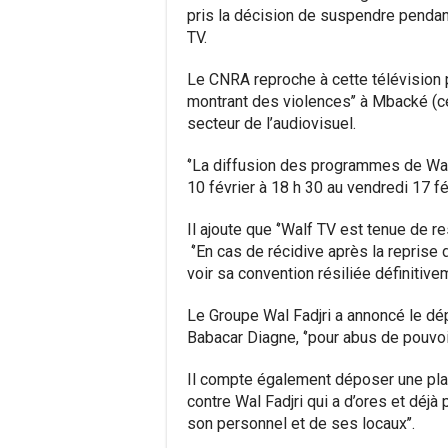
pris la décision de suspendre pendan
TV.
Le CNRA reproche à cette télévision p
montrant des violences’’ à Mbacké (cent
secteur de l’audiovisuel.
‘’La diffusion des programmes de Wal
10 février à 18 h 30 au vendredi 17 fév
Il ajoute que ‘’Walf TV est tenue de 
‘’En cas de récidive après la reprise
voir sa convention résiliée définitivem
Le Groupe Wal Fadjri a annoncé le dép
Babacar Diagne, ‘’pour abus de pouvoi
Il compte également déposer une plaint
contre Wal Fadjri qui a d’ores et déjà
son personnel et de ses locaux’’.