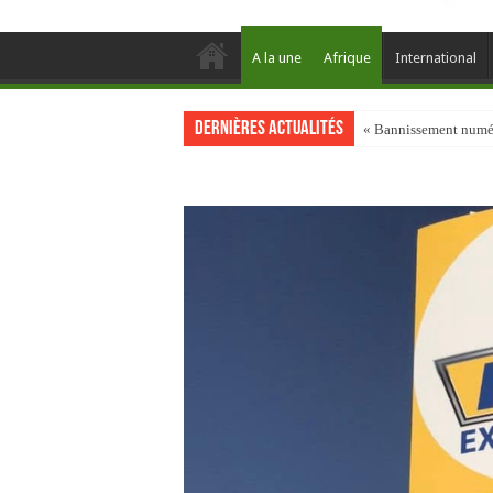
A la une
Afrique
International
Dernières actualités
« Bannissement numéri