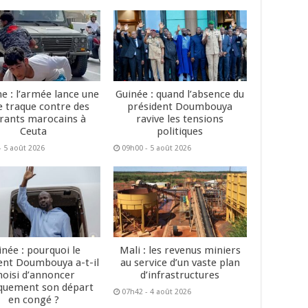
e : l’armée lance une
Guinée : quand l’absence du
e traque contre des
président Doumbouya
rants marocains à
ravive les tensions
Ceuta
politiques
- 5 août 2026
09h00 - 5 août 2026
inée : pourquoi le
Mali : les revenus miniers
ent Doumbouya a-t-il
au service d’un vaste plan
hoisi d’annoncer
d’infrastructures
quement son départ
07h42 - 4 août 2026
en congé ?