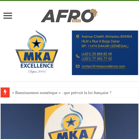
Happy City Index 2026 : aucune ville africaine parmi les 200 premières vill