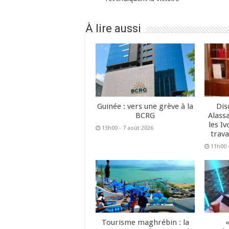
À lire aussi
Guinée : vers une grève à la
Dis
BCRG
Alass
les Iv
13h00 - 7 août 2026
trava
11h00 
Tourisme maghrébin : la