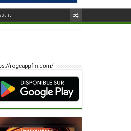
actu Tv
ps://rogeappfm.com/