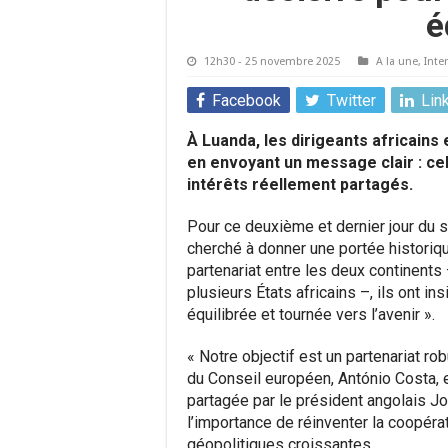
é
12h30 - 25 novembre 2025
A la une
,
Inte
Facebook
Twitter
Lin
À Luanda, les dirigeants africain
en envoyant un message clair : cel
intérêts réellement partagés.
Pour ce deuxième et dernier jour du 
cherché à donner une portée historiqu
partenariat entre les deux continents
plusieurs États africains –, ils ont in
équilibrée et tournée vers l’avenir ».
« Notre objectif est un partenariat rob
du Conseil européen, António Costa, 
partagée par le président angolais J
l’importance de réinventer la coopér
géopolitiques croissantes.