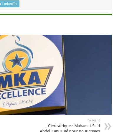
LinkedIn
Suivant
Centrafrique : Mahamat Said
Abdel Kani jugé pour pour crimes