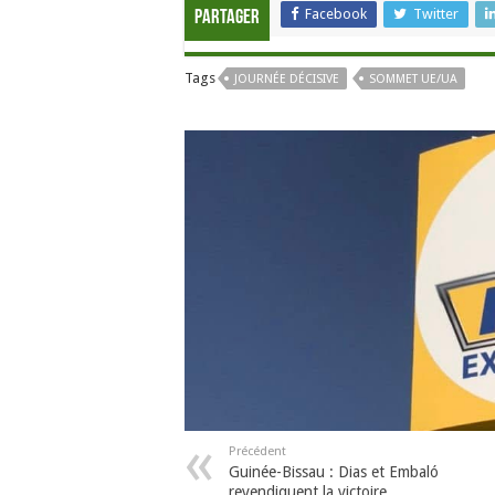
Facebook
Twitter
Partager
Tags
JOURNÉE DÉCISIVE
SOMMET UE/UA
Précédent
Guinée-Bissau : Dias et Embaló
revendiquent la victoire