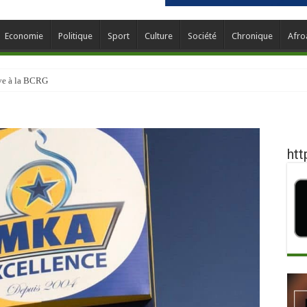
Economie
Politique
Sport
Culture
Société
Chronique
Afro
ève à la BCRG
htt