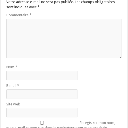
Votre adresse e-mail ne sera pas publiée.
Les champs obligatoires
sont indiqués avec
*
Commentaire
*
Nom
*
E-mail
*
Site web
Enregistrer mon nom,
mon e-mail et mon site dans le navigateur pour mon prochain