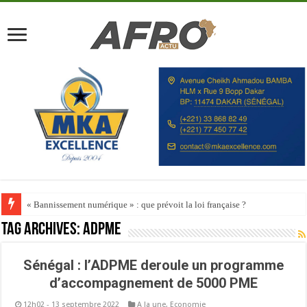
« Bannissement numérique » : que prévoit la loi française ?
Tag Archives:
Adpme
Sénégal : l’ADPME deroule un programme
d’accompagnement de 5000 PME
12h02 - 13 septembre 2022
A la une
,
Economie