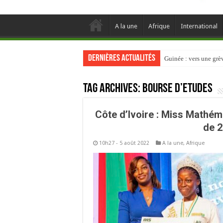
A la une
Afrique
International
Dernières actualités
Guinée : vers une gr
Tag Archives:
Bourse d’études
Côte d’Ivoire : Miss Mathém
de 2
10h27 - 5 août 2022
A la une
,
Afrique