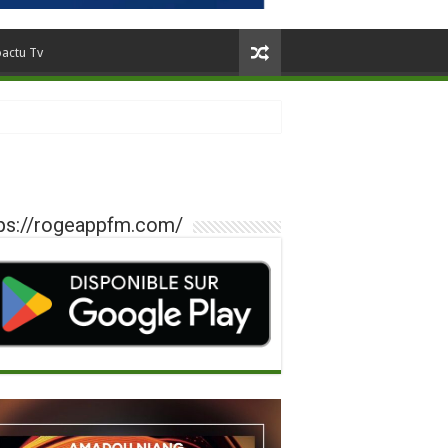
oactu Tv
ps://rogeappfm.com/