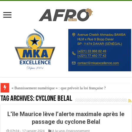
« Bannissement numérique » : que prévoit la loi française ?
Tag Archives:
cyclone Belal
L’île Maurice lève l’alerte maximale après le
passage du cyclone Belal
07h34 - 17 janvier 2024
A la une
,
Environnement