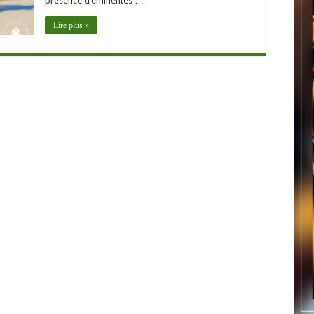
présence d’éminentes …
Lire plus »