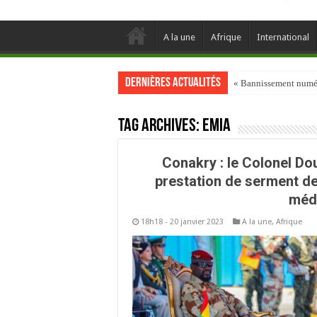
A la une
Afrique
International
Dernières actualités
« Bannissement numéri
Tag Archives:
Emia
Conakry : le Colonel D
prestation de serment de
méde
18h18 - 20 janvier 2023
A la une
,
Afrique