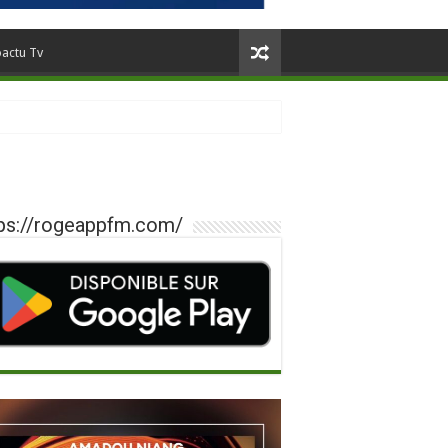
oactu Tv
ps://rogeappfm.com/