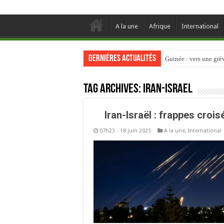
A la une
Afrique
International
Dernières actualités
Guinée : vers une gr
Tag Archives:
Iran-Israel
Iran-Israël : frappes croi
07h23 - 18 juin 2025
A la une
,
International