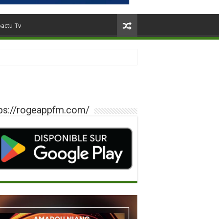
oactu Tv
ps://rogeappfm.com/