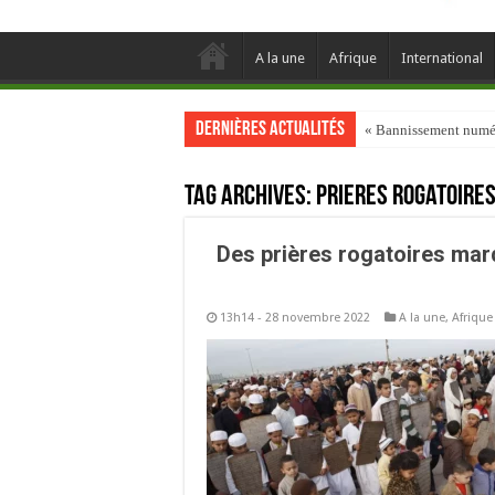
A la une
Afrique
International
Dernières actualités
« Bannissement numéri
Tag Archives:
Prieres rogatoire
Des prières rogatoires mar
13h14 - 28 novembre 2022
A la une
,
Afrique