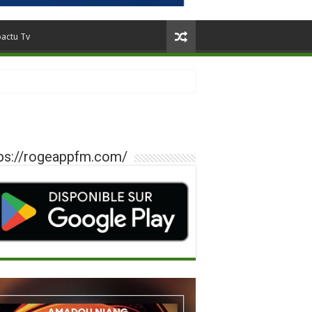
oactu Tv
ps://rogeappfm.com/