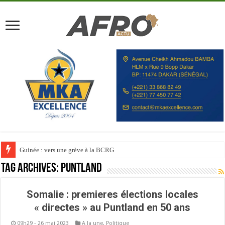
Guinée : vers une grève à la BCRG
Tag Archives:
Puntland
Somalie : premieres élections locales
« directes » au Puntland en 50 ans
09h29 - 26 mai 2023
A la une
,
Politique