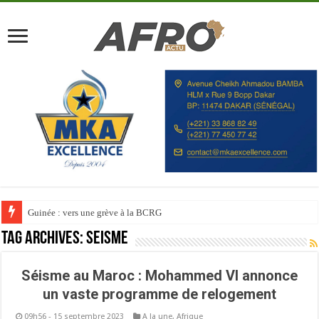
Guinée : vers une grève à la BCRG
Tag Archives:
Seisme
Séisme au Maroc : Mohammed VI annonce
un vaste programme de relogement
09h56 - 15 septembre 2023
A la une
,
Afrique