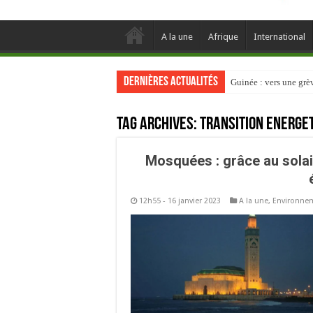
A la une
Afrique
International
Dernières actualités
Guinée : vers une gr
Tag Archives:
transition energe
Mosquées : grâce au solai
12h55 - 16 janvier 2023
A la une
,
Environne