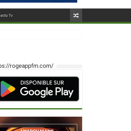
oactu Tv
ps://rogeappfm.com/