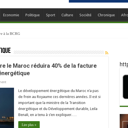
Economie
Politique
Sport
Culture
Société
Chronique
Afr
ève à la BCRG
tique
htt
re le Maroc réduira 40% de la facture
énergétique
ment
Le développement énergétique du Maroc n’a pas
de frein au Royaume ces dernières années. Il est si
important que la ministre de la Transition
énergétique et du Développement durable, Leila
Benali, en a tenu à s’en expliquer. …
Lire plus »