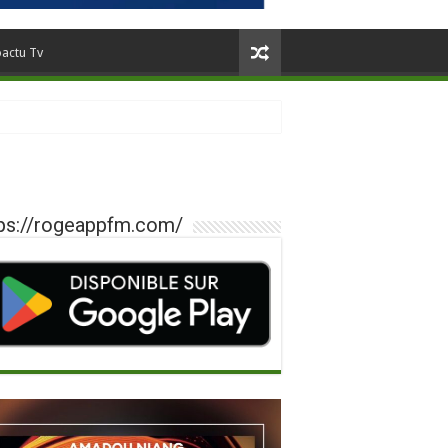
oactu Tv
ps://rogeappfm.com/