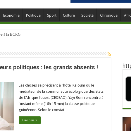
Economie
Politique
Sport
Culture
Société
Chronique
Afr
ève à la BCRG
htt
urs politiques : les grands absents !
Les choses se précisent à l’hôtel Kaloum où le
médiateur de la communauté écologique des Etats
de l’Afrique l’ouest (CEDEAO), Yayi Boni rencontre à
l’instant même (16h 15 min) la classe politique
guinéenne. Selon le constat …
Lire plus »