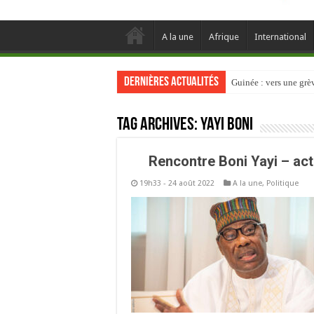
A la une
Afrique
International
Dernières actualités
Guinée : vers une gr
Tag Archives:
Yayi Boni
Rencontre Boni Yayi – acte
19h33 - 24 août 2022
A la une
,
Politique