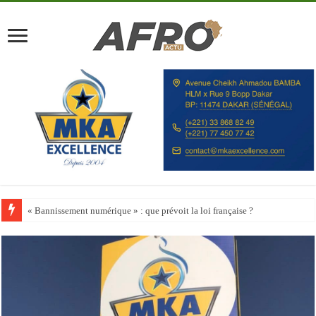
« Bannissement numérique » : que prévoit la loi française ?