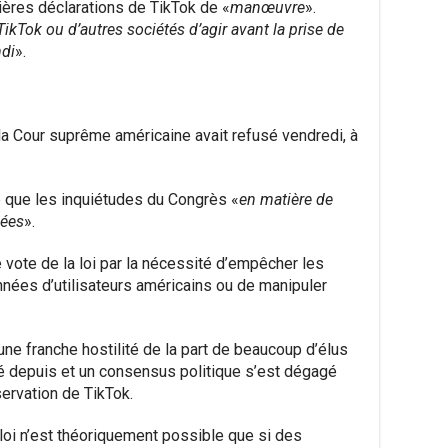
nières déclarations de TikTok de «
manœuvre
».
kTok ou d’autres sociétés d’agir avant la prise de
ndi
».
 la Cour suprême américaine avait refusé vendredi, à
 que les inquiétudes du Congrès «
en matière de
dées
».
e vote de la loi par la nécessité d’empêcher les
nnées d’utilisateurs américains ou de manipuler
’une franche hostilité de la part de beaucoup d’élus
urné depuis et un consensus politique s’est dégagé
servation de TikTok.
 loi n’est théoriquement possible que si des