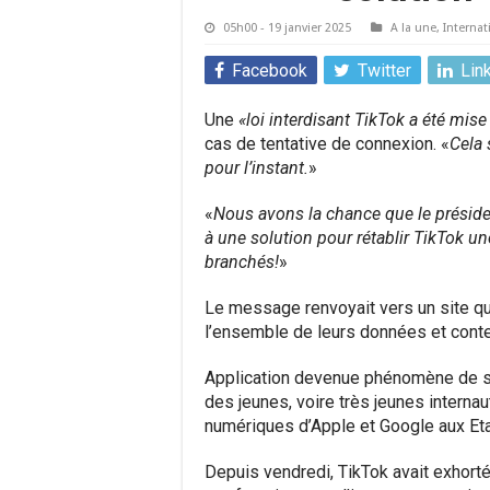
05h00 - 19 janvier 2025
A la une
,
Internat
Facebook
Twitter
Lin
Une
«loi interdisant TikTok a été mise
cas de tentative de connexion. «
Cela 
pour l’instant.
»
«
Nous avons la chance que le président
à une solution pour rétablir TikTok un
branchés!
»
Le message renvoyait vers un site qu
l’ensemble de leurs données et conte
Application devenue phénomène de s
des jeunes, voire très jeunes internau
numériques d’Apple et Google aux Eta
Depuis vendredi, TikTok avait exhorté