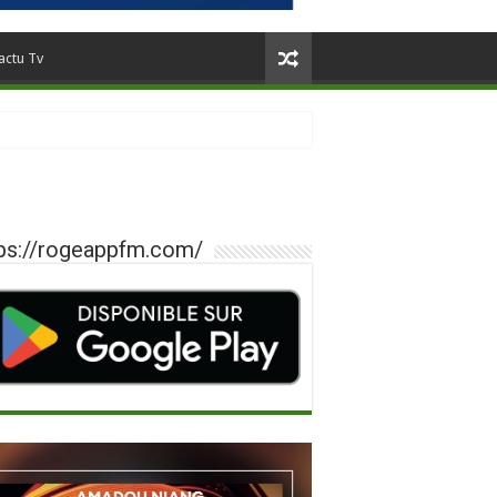
actu Tv
ps://rogeappfm.com/