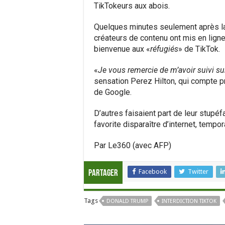
TikTokeurs aux abois.
Quelques minutes seulement après la
créateurs de contenu ont mis en lign
bienvenue aux «
réfugiés
» de TikTok.
«
Je vous remercie de m’avoir suivi s
sensation Perez Hilton, qui compte pr
de Google.
D’autres faisaient part de leur stupéfa
favorite disparaître d’internet, tempo
Par Le360 (avec AFP)
Facebook
Twitter
Partager
Tags
DONALD TRUMP
INTERDICTION TIKTOK