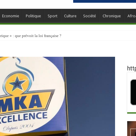
Economie
Politique
Sport
Culture
Société
Chronique
Afro
que » : que prévoit la loi française ?
htt