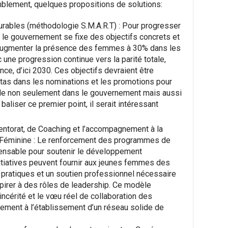
mblement, quelques propositions de solutions:
surables (méthodologie S.M.A.R.T) : Pour progresser
ue le gouvernement se fixe des objectifs concrets et
 augmenter la présence des femmes à 30% dans les
 une progression continue vers la parité totale,
e, d’ici 2030. Ces objectifs devraient être
as dans les nominations et les promotions pour
ble non seulement dans le gouvernement mais aussi
liser ce premier point, il serait intéressant
ntorat, de Coaching et l’accompagnement à la
é Féminine : Le renforcement des programmes de
pensable pour soutenir le développement
tiatives peuvent fournir aux jeunes femmes des
pratiques et un soutien professionnel nécessaire
pirer à des rôles de leadership. Ce modèle
incérité et le vœu réel de collaboration des
ment à l’établissement d’un réseau solide de