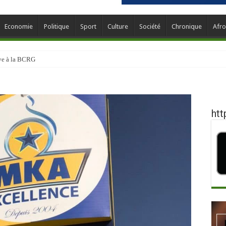
Economie
Politique
Sport
Culture
Société
Chronique
Afro
ève à la BCRG
htt