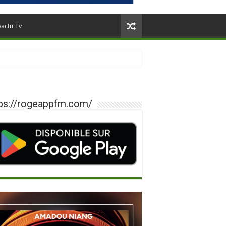
oactu Tv
ps://rogeappfm.com/