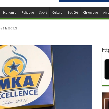
Economie
Politique
Sport
Culture
Société
Chronique
Afr
ève à la BCRG
htt