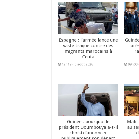
Espagne : l’armée lance une
Guinée
vaste traque contre des
pré
migrants marocains à
ra
Ceuta
12h19 - 5 août 2026
09h00 
Guinée : pourquoi le
Mali 
président Doumbouya a-t-il
au se
choisi d’annoncer
d
publiquement son départ