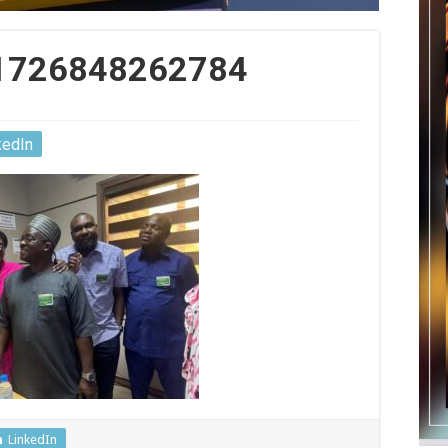
1726848262784
kedIn
LinkedIn