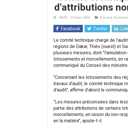
d’attributions n
10h33 - 13 mars 2025
A la une
,
Economi
Facebook
Twitter
Lin
Le comité technique chargé de l’audi
régions de Dakar, Thiès (ouest) et S
plusieurs mesures, dont ‘’l’annulation 
lotissements et morcellements, en r
communiqué du Conseil des ministre
‘’Concernant les lotissements des rég
travaux d’audit, le comité technique m
d’audit’’, affirme d’abord le communi
‘’Les mesures préconisées dans lesdit
partie des attributions de certains l
morcellements, en raison du non-resp
en la matière’’, ajoute-t-il.