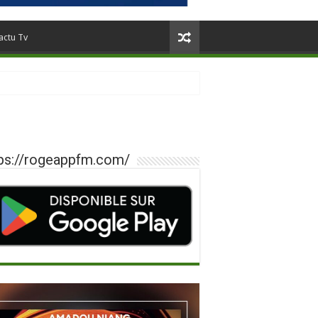
actu Tv
ps://rogeappfm.com/