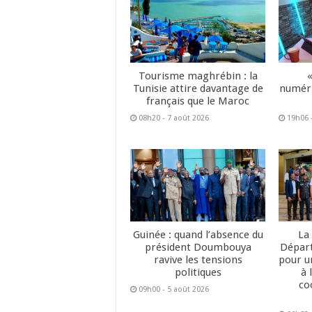
Tourisme maghrébin : la
Tunisie attire davantage de
numéri
français que le Maroc
08h20 - 7 août 2026
19h06 
Guinée : quand l’absence du
La
président Doumbouya
Dépar
ravive les tensions
pour u
politiques
à 
co
09h00 - 5 août 2026