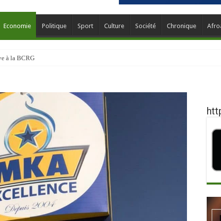
Economie
Politique
Sport
Culture
Société
Chronique
Afro
ève à la BCRG
htt