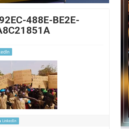
92EC-488E-BE2E-
A8C21851A
kedIn
LinkedIn