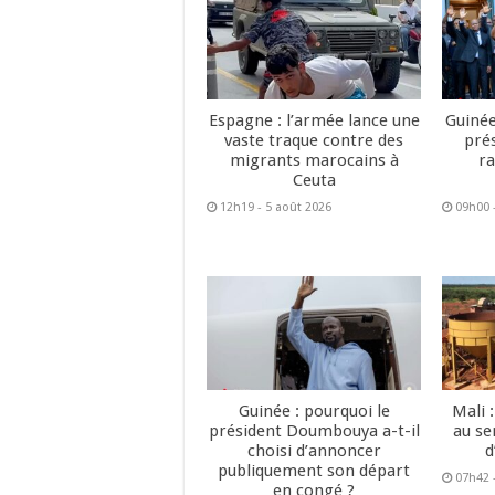
Espagne : l’armée lance une
Guinée
vaste traque contre des
pré
migrants marocains à
ra
Ceuta
12h19 - 5 août 2026
09h00 
Guinée : pourquoi le
Mali 
président Doumbouya a-t-il
au se
choisi d’annoncer
d
publiquement son départ
07h42 
en congé ?