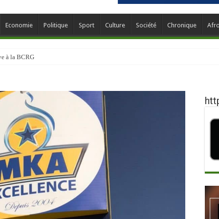
Economie
Politique
Sport
Culture
Société
Chronique
Afr
ève à la BCRG
htt