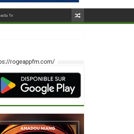
oactu Tv
ps://rogeappfm.com/