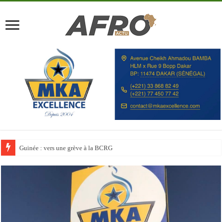
Discours à la Nation : Alassane Ouattara appelle les Ivoiriens à « l’unité, au t