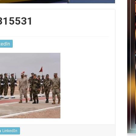
315531
kedIn
LinkedIn