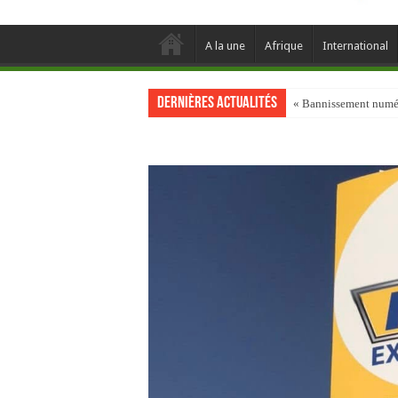
A la une
Afrique
International
Dernières actualités
« Bannissement numéri