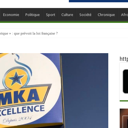
Economie
Politique
Sport
Culture
Société
Chronique
Afr
que » : que prévoit la loi française ?
htt