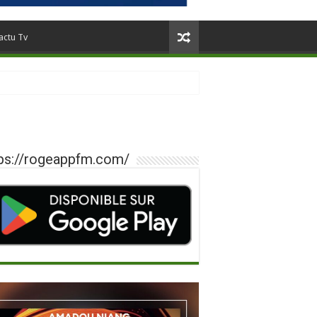
actu Tv
ps://rogeappfm.com/