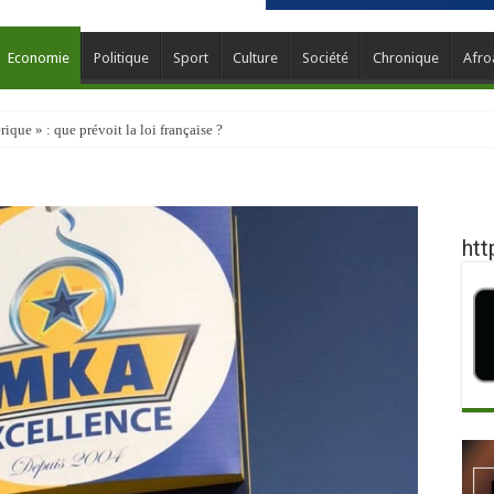
Economie
Politique
Sport
Culture
Société
Chronique
Afro
que » : que prévoit la loi française ?
htt