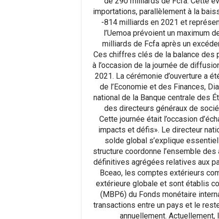
de 290 milliards de Fcfa. Cette é
importations, parallèlement à la bais
-814 milliards en 2021 et représe
l’Uemoa prévoient un maximum de -
milliards de Fcfa après un excéden
Ces chiffres clés de la balance des
à l’occasion de la journée de diffusi
2021. La cérémonie d’ouverture a été
de l’Economie et des Finances, Dia
national de la Banque centrale des Ét
des directeurs généraux de socié
Cette journée était l’occasion d’éc
impacts et défis». Le directeur nati
solde global s’explique essentiell
structure coordonne l’ensemble des 
définitives agrégées relatives aux pa
Bceao, les comptes extérieurs com
extérieure globale et sont établis
(MBP6) du Fonds monétaire internat
transactions entre un pays et le res
annuellement. Actuellement, 