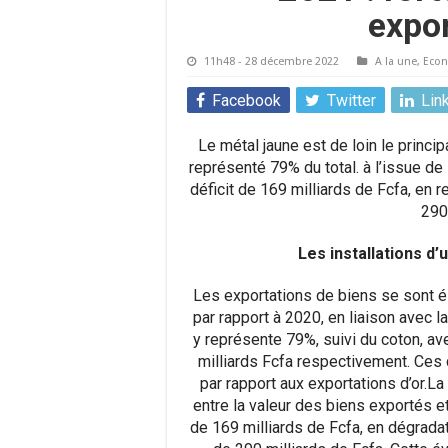
expor
11h48 - 28 décembre 2022
A la une
,
Eco
Facebook
Twitter
Lin
Le métal jaune est de loin le princip
représenté 79% du total. à l’issue de
déficit de 169 milliards de Fcfa, en r
290
Les installations d’
Les exportations de biens se sont él
par rapport à 2020, en liaison avec l
y représente 79%, suivi du coton, av
milliards Fcfa respectivement. Ces c
par rapport aux exportations d’or.L
entre la valeur des biens exportés et
de 169 milliards de Fcfa, en dégradat