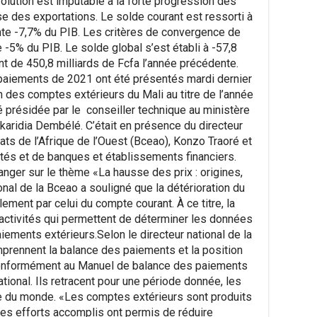
volution est imputable à la forte progression des
se des exportations. Le solde courant est ressorti à
nte -7,7% du PIB. Les critères de convergence de
5% du PIB. Le solde global s’est établi à -57,8
t de 450,8 milliards de Fcfa l’année précédente.
 paiements de 2021 ont été présentés mardi dernier
on des comptes extérieurs du Mali au titre de l’année
 présidée par le conseiller technique au ministère
karidia Dembélé. C’était en présence du directeur
ats de l’Afrique de l’Ouest (Bceao), Konzo Traoré et
tés et de banques et établissements financiers.
hanger sur le thème «La hausse des prix : origines,
onal de la Bceao a souligné que la détérioration du
ement par celui du compte courant. À ce titre, la
activités qui permettent de déterminer les données
iements extérieurs.Selon le directeur national de la
prennent la balance des paiements et la position
 conformément au Manuel de balance des paiements
ional. Ils retracent pour une période donnée, les
te du monde. «Les comptes extérieurs sont produits
les efforts accomplis ont permis de réduire