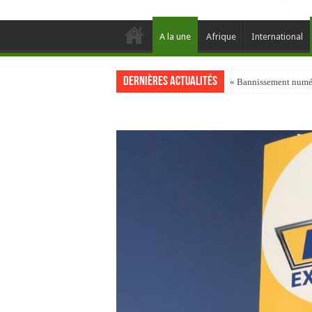
A la une
Afrique
International
Dernières actualités
« Bannissement numéri