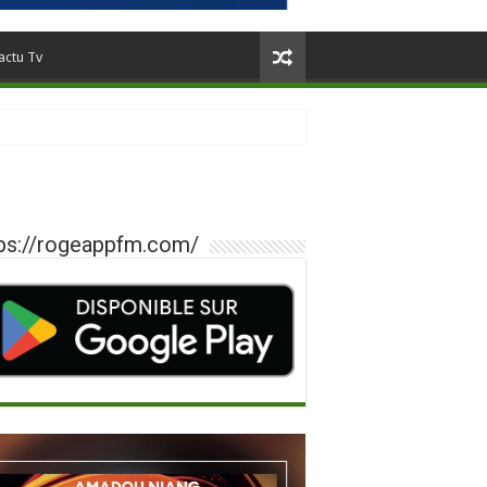
actu Tv
ps://rogeappfm.com/