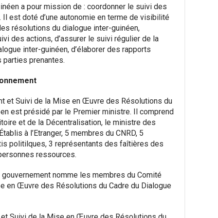
uinéen a pour mission de : coordonner le suivi des
 Il est doté d’une autonomie en terme de visibilité
es résolutions du dialogue inter-guinéen,
ivi des actions, d’assurer le suivi régulier de la
logue inter-guinéen, d’élaborer des rapports
s parties prenantes.
tionnement
t et Suivi de la Mise en Œuvre des Résolutions du
éen est présidé par le Premier ministre. Il comprend
itoire et de la Décentralisation, le ministre des
Établis à l’Etranger, 5 membres du CNRD, 5
is politilques, 3 représentants des faîtières des
3 personnes ressources.
 du gouvernement nomme les membres du Comité
ise en Œuvre des Résolutions du Cadre du Dialogue
et Suivi de la Mise en Œuvre des Résolutions du