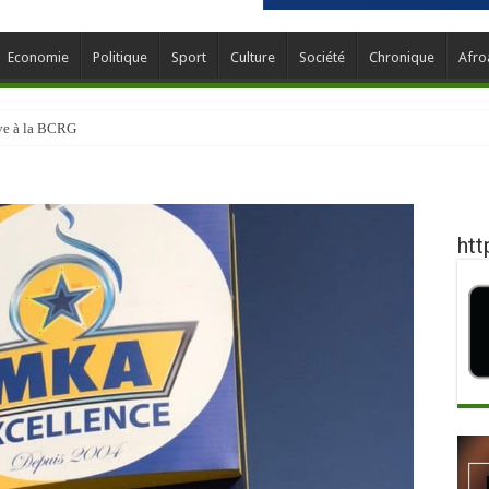
Economie
Politique
Sport
Culture
Société
Chronique
Afro
ève à la BCRG
htt