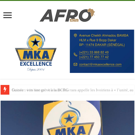
Discours à la Nation : Alassane Ouattara appelle les Ivoiriens à « l’unité, au t